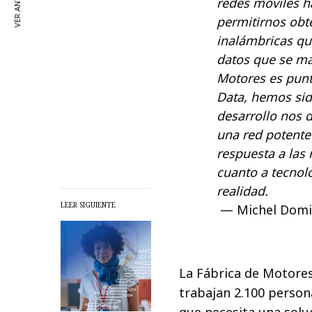
VER ANTERIOR
redes móviles h
permitirnos obt
inalámbricas qu
datos que se man
Motores es punt
Data, hemos sid
desarrollo nos 
una red potente
respuesta a las
cuanto a tecnolo
realidad.
LEER SIGUIENTE
Michel Domin
La Fábrica de Motores
trabajan 2.100 persona