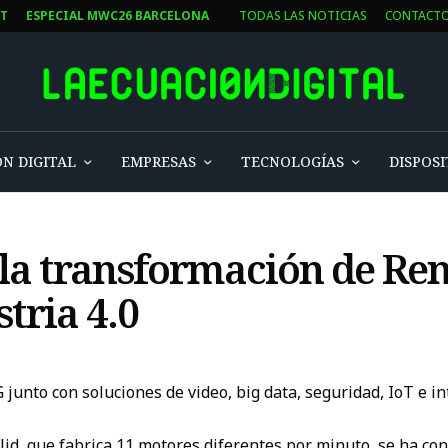
ST
ESPECIAL MWC26 BARCELONA
TODAS LAS NOTICIAS
CONTACT
N DIGITAL
EMPRESAS
TECNOLOGÍAS
DISPOSI
 la transformación de Re
tria 4.0
junto con soluciones de video, big data, seguridad, IoT e int
lid, que fabrica 11 motores diferentes por minuto, se ha co