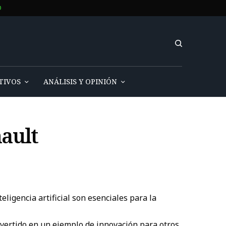
O
TIVOS
ANÁLISIS Y OPINIÓN
nault
eligencia artificial son esenciales para la
nvertido en un ejemplo de innovación para otros