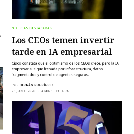
NOTICIAS DESTACADAS
Los CEOs temen invertir
tarde en IA empresarial
Cisco constata que el optimismo de los CEOs crece, pero la IA
Toda la actualidad sobre las últimas tendencias y
empresarial sigue frenada por infraestructura, datos
estrategias de la industria tecnológica y la
fragmentados y control de agentes seguros.
transformación digital del ámbito empresarial y el
POR
HERNÁN RODRÍGUEZ
sector público.
23 JUNIO 2026
4 MINS. LECTURA
CORREO ELECTRÓNICO *
NOMBRE