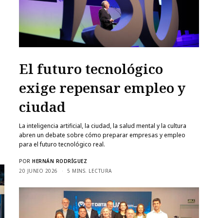
APELLIDOS
El futuro tecnológico
ACEPTO LA
POLÍTICA DE PRIVACIDAD
Y DOY MI CONSENTIMIENTO
PARA LA COMUNICACIÓN DE MIS DATOS A TERCEROS (EMPRESA/AS
COLABORADORAS). LOS DATOS SE TRATARÁN CON FINES DE MARKETING A
exige repensar empleo y
TRAVÉS DE MÉTODOS DE CONTACTO AUTOMATIZADOS Y TRADICIONALES.
ciudad
SUSCRIBIRME
La inteligencia artificial, la ciudad, la salud mental y la cultura
abren un debate sobre cómo preparar empresas y empleo
para el futuro tecnológico real.
POR
HERNÁN RODRÍGUEZ
20 JUNIO 2026
5 MINS. LECTURA