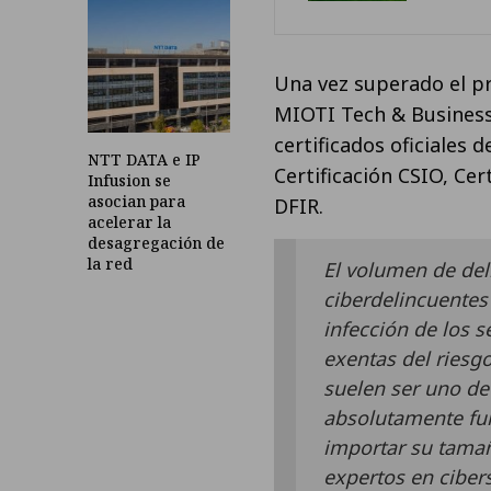
Una vez superado el p
MIOTI Tech & Business 
certificados oficiales d
NTT DATA e IP
Certificación CSIO, Cer
Infusion se
asocian para
DFIR.
acelerar la
desagregación de
la red
El volumen de del
ciberdelincuentes 
infección de los s
exentas del riesgo
suelen ser uno de l
absolutamente fu
importar su tamañ
expertos en ciber