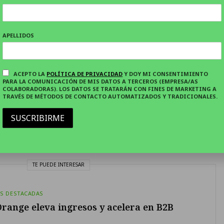
 total de 240 horas divididas a lo largo de cinco
mparten materias como Criptografía, Redes (que
icas, de área amplia o de próxima generación),
APELLIDOS
 forense digital. Todo ello de la mano de docentes
pertos en las materias y que, además de contar
ACEPTO LA
POLÍTICA DE PRIVACIDAD
Y DOY MI CONSENTIMIENTO
oria, trabajan en activo en importantes
PARA LA COMUNICACIÓN DE MIS DATOS A TERCEROS (EMPRESA/AS
COLABORADORAS). LOS DATOS SE TRATARÁN CON FINES DE MARKETING A
compañías de renombre como Telefónica,
TRAVÉS DE MÉTODOS DE CONTACTO AUTOMATIZADOS Y TRADICIONALES.
tal o Hack by Security. Para completar la
SUSCRIBIRME
cluye 6 libros de la editorial 0xWord, y 2.000
ma MyPublicInbox.
TE PUEDE INTERESAR
AS DESTACADAS
range eleva ingresos y acelera en B2B