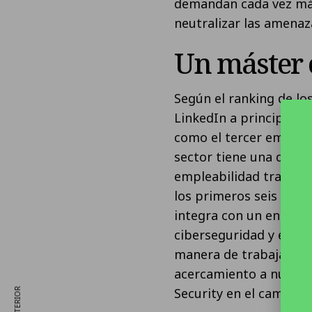
demandan cada vez más
neutralizar las amenaz
Un máster c
Según el ranking de l
LinkedIn a principios d
como el tercer empleo
sector tiene una de la
empleabilidad tras rea
los primeros seis mese
integra con un enfoque
ciberseguridad y el ha
manera de trabajar de
acercamiento a nuevas 
Security en el campo d