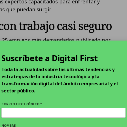
 expertos capacitados para enfrentar y
as que puedan surgir.
on trabajo casi seguro
os 25 empleos más demandados publicado por
e 2023 situaba al analista de ciberseguridad
 con mayor demanda en España, ya que este
Suscríbete a Digital First
s tasas de paro más bajas. Además, el ratio de
Toda la actualidad sobre las últimas tendencias y
lizar un máster con MIOTI se sitúa en el 100% en
estrategias de la industria tecnológica y la
s. Para cumplir con este objetivo, la formación
transformación digital del ámbito empresarial y el
 diferencial centrado en todos los aspectos de la
sector público.
cking ético, y una metodología que se basa en la
 MIOTI – eminentemente práctica y con
CORREO ELECTRÓNICO *
tecnologías – y la especialización de Hack by
e la ciberseguridad.
NOMBRE