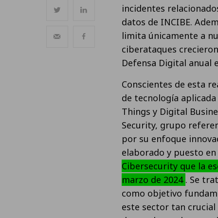
incidentes relacionado
datos de INCIBE. Ademá
limita únicamente a nue
ciberataques crecieron
Defensa Digital anual 
Conscientes de esta re
de tecnología aplicada 
Things y Digital Busin
Security, grupo refere
por su enfoque innovad
elaborado y puesto en
Cibersecurity que la e
marzo de 2024
. Se tr
como objetivo fundamen
este sector tan crucial