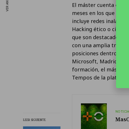
VER ANTERIOR
El máster cuenta con un
meses en los que se i
incluye redes inalámbr
Hacking ético o ciencia
que son destacados ex
con una amplia trayect
posiciones dentro de 
Microsoft, Madrid Digi
formación, el máster in
Tempos de la platafor
NOTICI
MasO
LEER SIGUIENTE