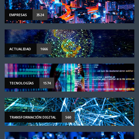
EMPRESAS
3524
ACTUALIDAD
1666
TECNOLOGÍAS
1574
TRANSFORMACIÓN DIGITAL
560