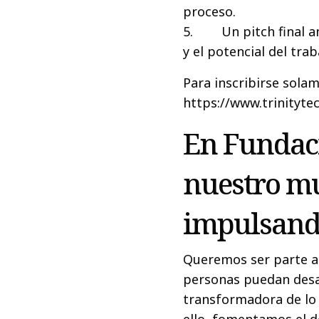
proceso.
5. Un pitch final an
y el potencial del tra
Para inscribirse solam
https://www.trinitytec
En Fundac
nuestro 
impulsando
Queremos ser parte ac
personas puedan desar
transformadora de lo 
ello, fomentamos el de