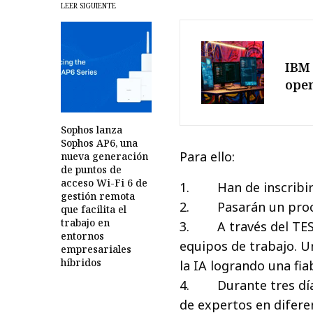
LEER SIGUIENTE
IBM 
ope
Sophos lanza
Sophos AP6, una
Para ello:
nueva generación
de puntos de
acceso Wi-Fi 6 de
1. Han de inscribirse
gestión remota
2. Pasarán un proces
que facilita el
trabajo en
3. A través del TE
entornos
equipos de trabajo. 
empresariales
híbridos
la IA logrando una fia
4. Durante tres días
de expertos en difer